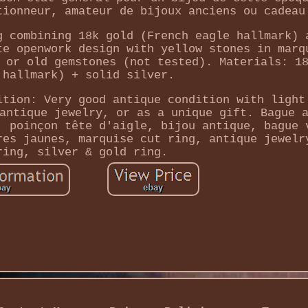
tionneur, amateur de bijoux anciens ou cadeau
g combining 18k gold (French eagle hallmark) 
te openwork design with yellow stones in marq
 or old gemstones (not tested). Materials: 1
 hallmark) + solid silver.
ition: Very good antique condition with light
antique jewelry, or as a unique gift. Bague 
, poinçon tête d'aigle, bijou antique, bague 
res jaunes, marquise cut ring, antique jewelr
ring, silver & gold ring.