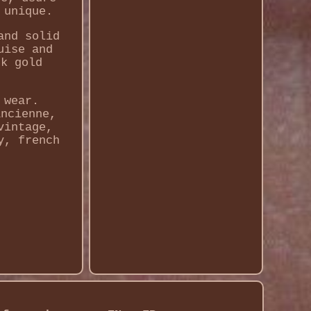
 unique.
and solid
uise and
8k gold
 wear.
ancienne,
vintage,
y, french