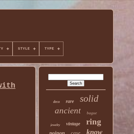
TY
STYLE
TYPE
with
solid
rare
deco
ancient
bague
ring
vintage
jewelry
know
poinon
case