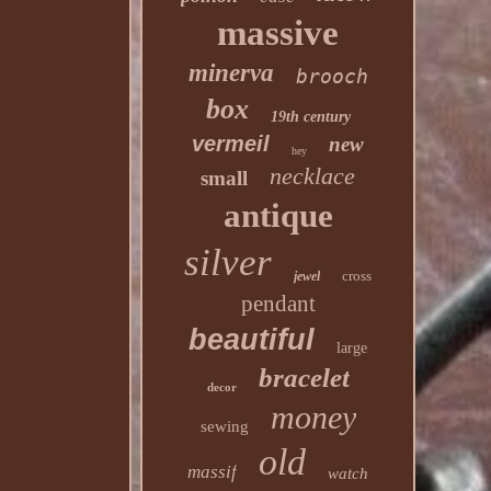
massive
minerva
brooch
box
19th century
vermeil
new
hey
necklace
small
antique
silver
cross
jewel
pendant
beautiful
large
bracelet
decor
money
sewing
old
massif
watch