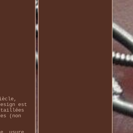
iècle,
design est
 taillées
nes (non
ue, usure