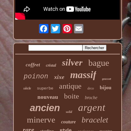
silver
bague
coffret
cristal
massif
poinon
xixe
gousset
antique
bijou
superbe
siècle
deco
boite
nouveau
broche
argent
ancien
solid
minerve
bracelet
couture
rare
style
sterling
montre