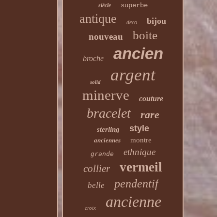
superbe
siècle
antique
bijou
deco
boite
nouveau
ancien
broche
argent
solid
minerve
couture
bracelet
rare
style
sterling
montre
anciennes
ethnique
grande
vermeil
collier
pendentif
belle
ancienne
croix