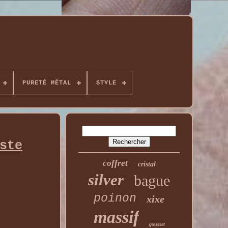
PURETÉ MÉTAL
STYLE
ste
coffret
cristal
silver
bague
poinon
xixe
massif
gousset