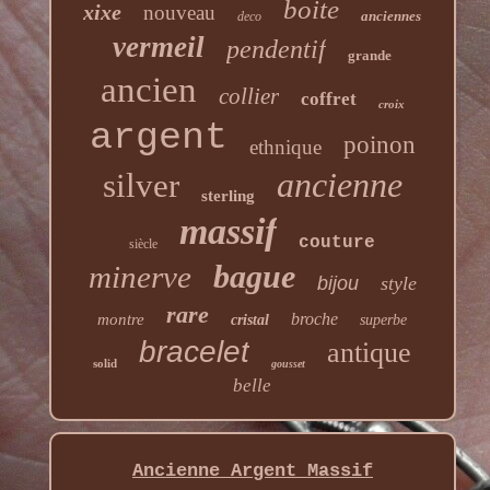
boite
xixe
nouveau
anciennes
deco
vermeil
pendentif
grande
ancien
collier
coffret
croix
argent
poinon
ethnique
ancienne
silver
sterling
massif
couture
siècle
bague
minerve
bijou
style
rare
broche
montre
cristal
superbe
bracelet
antique
solid
gousset
belle
Ancienne Argent Massif