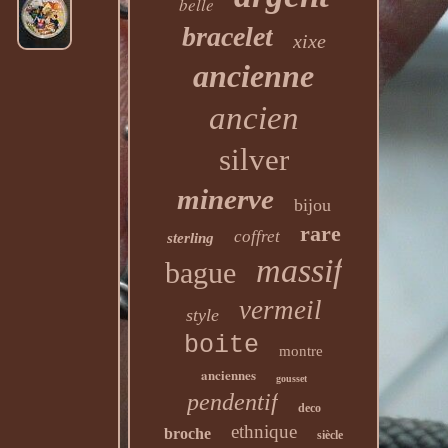
belle
bracelet
xixe
ancienne
ancien
silver
minerve
bijou
rare
coffret
sterling
massif
bague
vermeil
style
boite
montre
anciennes
gousset
pendentif
deco
ethnique
broche
siècle