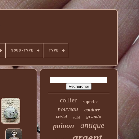
SOUS-TYPE
TYPE
collier
superbe
nouveau
couture
cristal
grande
solid
antique
poinon
argent