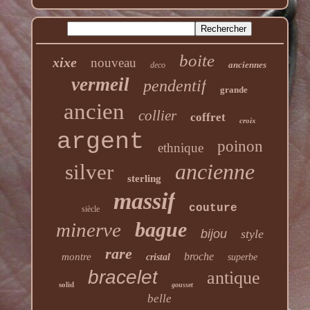
boite
xixe
nouveau
anciennes
deco
vermeil
pendentif
grande
ancien
collier
coffret
croix
argent
poinon
ethnique
ancienne
silver
sterling
massif
couture
siècle
bague
minerve
bijou
style
rare
broche
montre
cristal
superbe
bracelet
antique
solid
gousset
belle