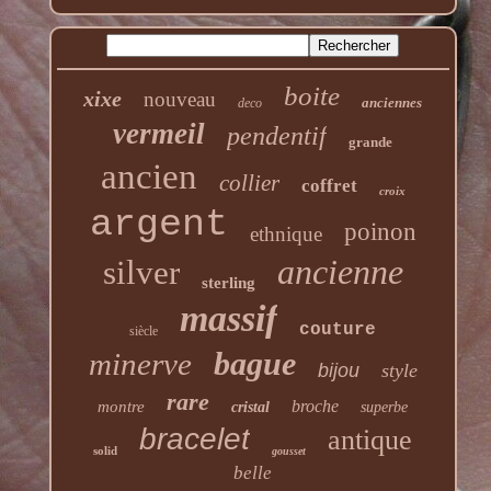
boite
xixe
nouveau
anciennes
deco
vermeil
pendentif
grande
ancien
collier
coffret
croix
argent
poinon
ethnique
ancienne
silver
sterling
massif
couture
siècle
bague
minerve
bijou
style
rare
broche
montre
cristal
superbe
bracelet
antique
solid
gousset
belle