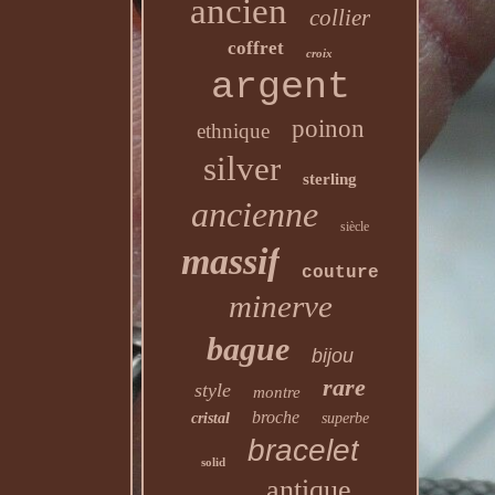
ancien
collier
coffret
croix
argent
poinon
ethnique
silver
sterling
ancienne
siècle
massif
couture
minerve
bague
bijou
rare
style
montre
broche
cristal
superbe
bracelet
solid
antique