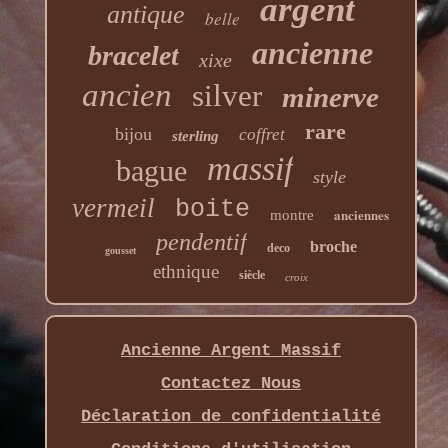
argent
antique
belle
ancienne
bracelet
xixe
ancien
silver
minerve
rare
bijou
coffret
sterling
massif
bague
style
vermeil
boite
anciennes
montre
pendentif
broche
deco
gousset
ethnique
siècle
croix
Ancienne Argent Massif
Contactez Nous
Déclaration de confidentialité