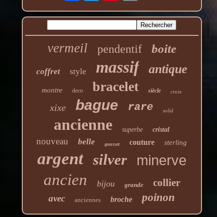
vermeil
boite
pendentif
massif
antique
style
coffret
bracelet
montre
deco
siècle
croix
bague
rare
xixe
solid
ancienne
superbe
cristal
nouveau
belle
couture
sterling
gousset
argent
silver
minerve
ancien
collier
bijou
grande
poinon
avec
broche
anciennes