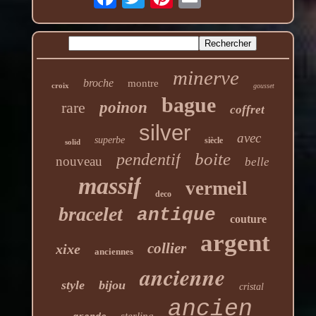
minerve
broche
montre
croix
gousset
bague
rare
poinon
coffret
silver
avec
superbe
siècle
solid
boite
pendentif
nouveau
belle
massif
vermeil
deco
bracelet
antique
couture
argent
collier
xixe
anciennes
ancienne
style
bijou
cristal
ancien