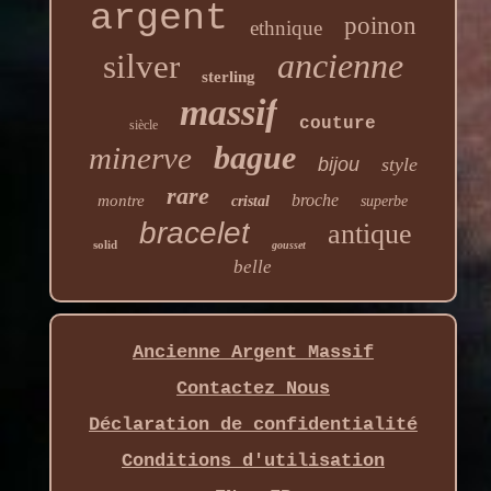
argent
poinon
ethnique
ancienne
silver
sterling
massif
couture
siècle
bague
minerve
bijou
style
rare
broche
montre
cristal
superbe
bracelet
antique
solid
gousset
belle
Ancienne Argent Massif
Contactez Nous
Déclaration de confidentialité
Conditions d'utilisation