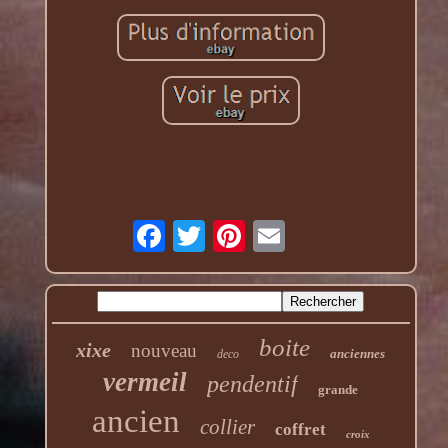
boite
xixe
nouveau
anciennes
deco
vermeil
pendentif
grande
ancien
collier
coffret
croix