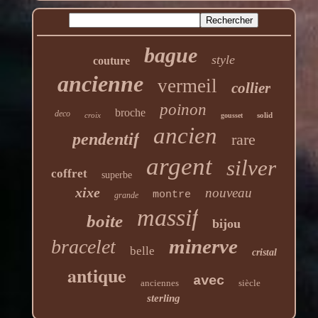
bague
style
couture
ancienne
vermeil
collier
poinon
broche
deco
croix
solid
gousset
ancien
pendentif
rare
argent
silver
coffret
superbe
xixe
nouveau
montre
grande
massif
boite
bijou
minerve
bracelet
belle
cristal
antique
avec
anciennes
siècle
sterling