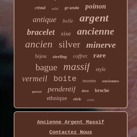
poinon
cristal
grande
solid
argent
antique
belle
ancienne
bracelet
xixe
ancien
silver
minerve
rare
bijou
coffret
sterling
massif
bague
style
vermeil
boite
anciennes
montre
pendentif
broche
deco
gousset
ethnique
siècle
croix
Ancienne Argent Massif
Contactez Nous