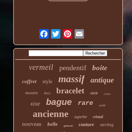
vermeil
boite
pendentif
massif
antique
style
coffret
bracelet
montre
deco
siècle
croix
bague
rare
xixe
solid
ancienne
superbe
cristal
nouveau
belle
couture
sterling
gousset