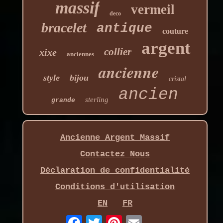
massif
vermeil
deco
bracelet
antique
couture
argent
collier
xixe
anciennes
ancienne
style
bijou
cristal
ancien
sterling
grande
Ancienne Argent Massif
Contactez Nous
Déclaration de confidentialité
Conditions d'utilisation
EN
FR