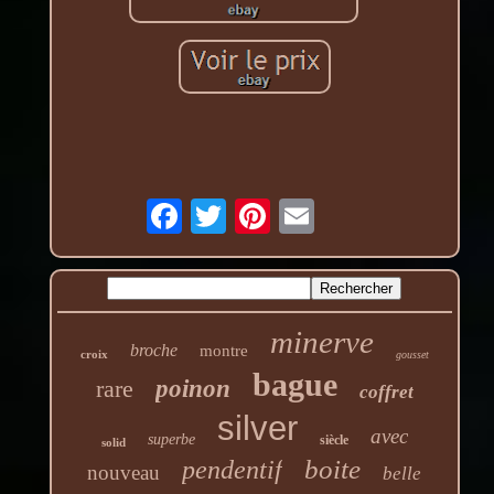
minerve
broche
montre
croix
gousset
bague
rare
poinon
coffret
silver
avec
superbe
siècle
solid
boite
pendentif
nouveau
belle