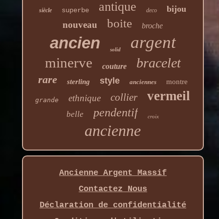
antique
bijou
superbe
siècle
deco
boite
nouveau
broche
argent
ancien
solid
minerve
bracelet
couture
rare
style
sterling
montre
anciennes
vermeil
collier
ethnique
grande
pendentif
belle
croix
ancienne
Ancienne Argent Massif
Contactez Nous
Déclaration de confidentialité