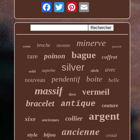
minerve
broche
montre
croix
gousset
bague
rare
poinon
coffret
silver
avec
superbe
siècle
solid
boite
pendentif
nouveau
belle
massif
vermeil
deco
bracelet
antique
couture
argent
collier
xixe
anciennes
ancienne
style
bijou
cristal