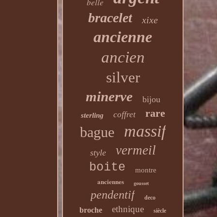
belle
bracelet
xixe
ancienne
ancien
silver
minerve
bijou
rare
coffret
sterling
massif
bague
vermeil
style
boite
montre
anciennes
gousset
pendentif
deco
ethnique
broche
siècle