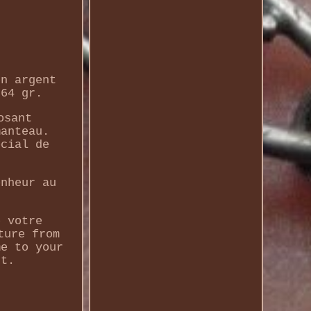
en argent
 64 gr.
osant
manteau.
ocial de
onheur au
e votre
ture from
me to your
st.