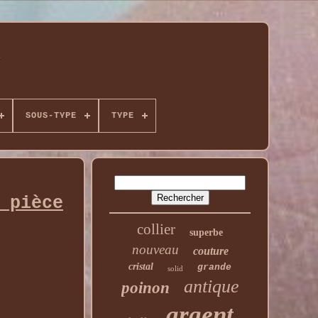
SOUS-TYPE
TYPE
 pièce
collier
superbe
nouveau
couture
cristal
grande
solid
antique
poinon
argent