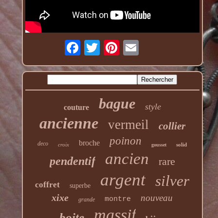
bague
style
couture
ancienne
vermeil
collier
poinon
broche
deco
croix
solid
gousset
ancien
pendentif
rare
argent
silver
coffret
superbe
xixe
nouveau
montre
grande
massif
boite