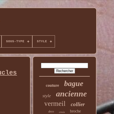
SOUS-TYPE
STYLE
ucles
bague
couture
ancienne
style
vermeil
collier
broche
deco
croix