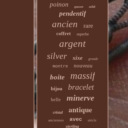
poinon
solid
gousset
pendentif
ancien
rare
coffret
superbe
argent
silver
xixe
grande
nouveau
montre
massif
boite
bracelet
bijou
minerve
belle
antique
cristal
avec
anciennes
siècle
sterling