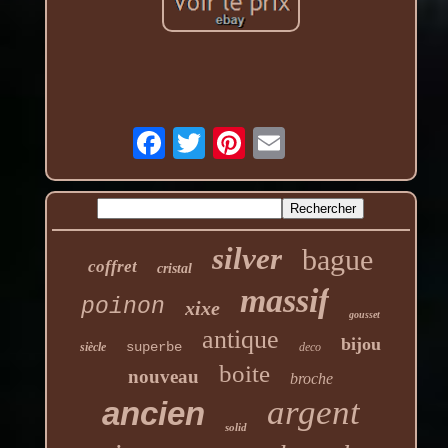
silver
bague
coffret
cristal
massif
poinon
xixe
gousset
antique
bijou
superbe
siècle
deco
boite
nouveau
broche
argent
ancien
solid