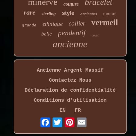
minerve
bracelet
couture
rare
style
sterling
montre
anciennes
vermeil
collier
ethnique
grande
pendentif
belle
croix
ancienne
Ancienne Argent Massif
Contactez Nous
Déclaration de confidentialité
Conditions d'utilisation
EN
FR