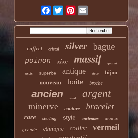
silver
bague
coffret
cristal
massif
poinon
xixe
gousset
antique
bijou
superbe
siècle
deco
boite
nouveau
broche
argent
ancien
solid
minerve
bracelet
couture
rare
style
sterling
montre
anciennes
vermeil
collier
ethnique
grande
pendentif