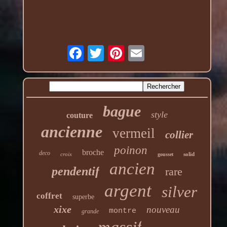
bague
style
couture
ancienne
vermeil
collier
poinon
broche
deco
croix
solid
gousset
ancien
pendentif
rare
argent
silver
coffret
superbe
xixe
nouveau
montre
grande