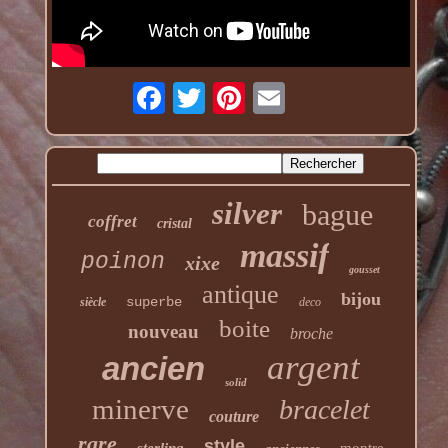
silver
bague
coffret
cristal
massif
poinon
xixe
gousset
antique
bijou
superbe
siècle
deco
boite
nouveau
broche
argent
ancien
solid
minerve
bracelet
couture
rare
style
sterling
montre