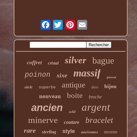
silver
bague
coffret
cristal
massif
poinon
xixe
gousset
antique
bijou
superbe
siècle
deco
boite
nouveau
broche
argent
ancien
solid
minerve
bracelet
couture
rare
style
sterling
montre
anciennes