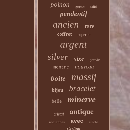
poinon
solid
gousset
pendentif
ancien
rare
coffret
superbe
argent
silver
xixe
grande
nouveau
montre
massif
boite
bracelet
bijou
minerve
belle
antique
cristal
avec
anciennes
siècle
sterling