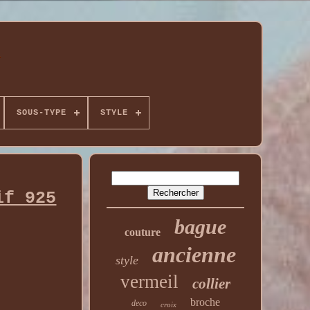
SOUS-TYPE
STYLE
if 925
bague
couture
ancienne
style
vermeil
collier
broche
deco
croix