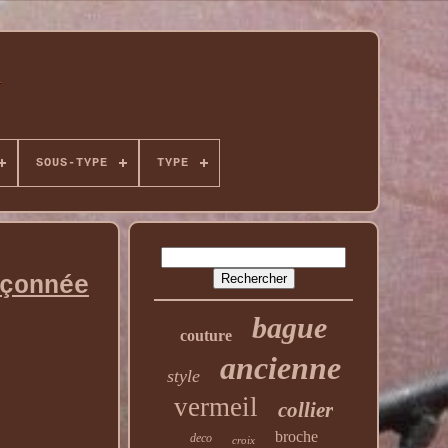
SOUS-TYPE
TYPE
çonnée
bague
couture
ancienne
style
vermeil
collier
broche
deco
croix