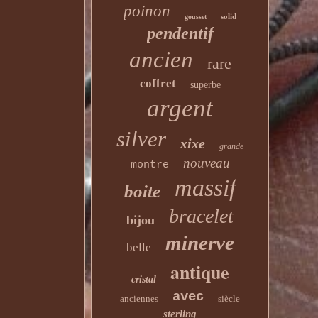
poinon
solid
gousset
pendentif
ancien
rare
coffret
superbe
argent
silver
xixe
grande
nouveau
montre
massif
boite
bracelet
bijou
minerve
belle
antique
cristal
avec
anciennes
siècle
sterling