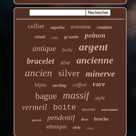
collier
nouveau
couture
superbe
poinon
cristal
grande
solid
argent
antique
belle
ancienne
bracelet
xixe
ancien
silver
minerve
rare
bijou
coffret
sterling
massif
bague
style
vermeil
boite
anciennes
montre
pendentif
broche
deco
gousset
ethnique
siècle
croix